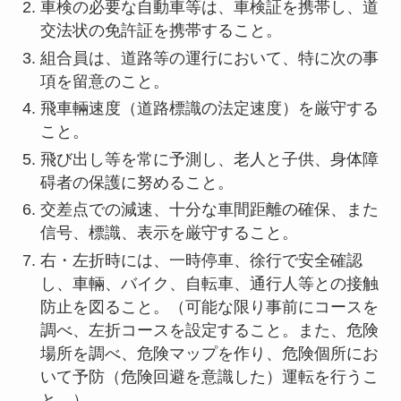
車検の必要な自動車等は、車検証を携帯し、道
交法状の免許証を携帯すること。
組合員は、道路等の運行において、特に次の事
項を留意のこと。
飛車輛速度（道路標識の法定速度）を厳守する
こと。
飛び出し等を常に予測し、老人と子供、身体障
碍者の保護に努めること。
交差点での減速、十分な車間距離の確保、また
信号、標識、表示を厳守すること。
右・左折時には、一時停車、徐行で安全確認
し、車輛、バイク、自転車、通行人等との接触
防止を図ること。（可能な限り事前にコースを
調べ、左折コースを設定すること。また、危険
場所を調べ、危険マップを作り、危険個所にお
いて予防（危険回避を意識した）運転を行うこ
と。）